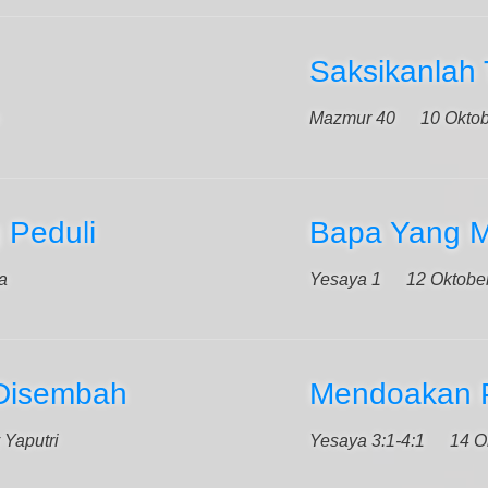
Saksikanlah
Mazmur 40
10 Okto
 Peduli
Bapa Yang 
a
Yesaya 1
12 Oktobe
 Disembah
Mendoakan 
 Yaputri
Yesaya 3:1-4:1
14 O