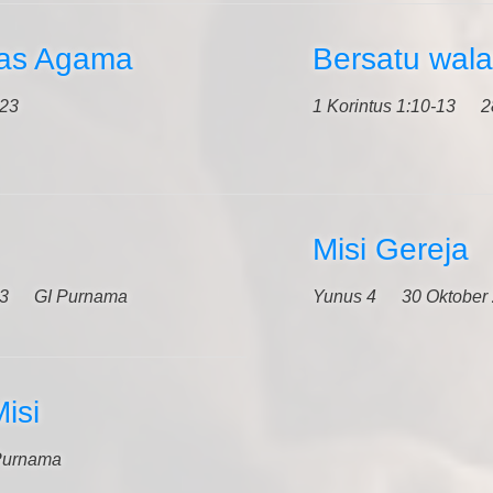
itas Agama
Bersatu wal
023
1 Korintus 1:10-13
2
Misi Gereja
23
GI Purnama
Yunus 4
30 Oktober
isi
Purnama