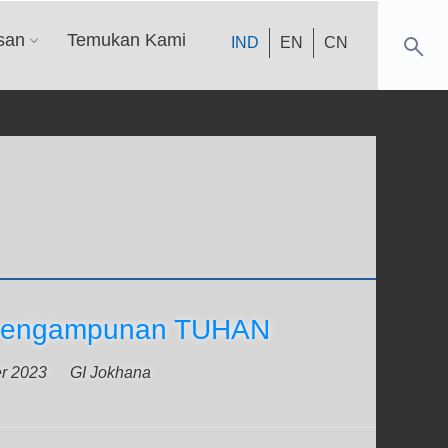
san
Temukan Kami
IND
EN
CN
i Pengampunan TUHAN
er 2023
GI Jokhana