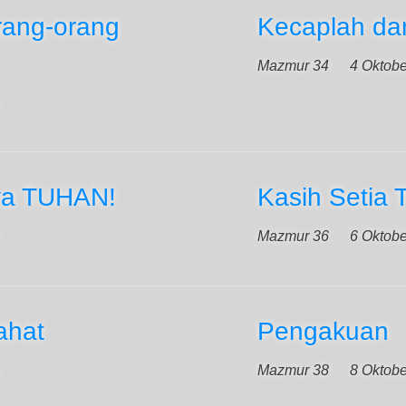
Orang-orang
Kecaplah dan
Mazmur 34
4 Oktob
ya TUHAN!
Kasih Setia
Mazmur 36
6 Oktob
ahat
Pengakuan
Mazmur 38
8 Oktob