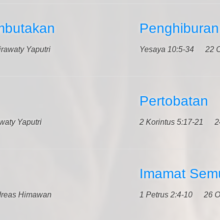
mbutakan
Penghiburan
rawaty Yaputri
Yesaya 10:5-34
22 
Pertobatan
waty Yaputri
2 Korintus 5:17-21
2
Imamat Sem
dreas Himawan
1 Petrus 2:4-10
26 O