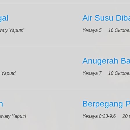
gal
Air Susu Dib
aty Yaputri
Yesaya 5
16 Oktobe
Anugerah Ba
 Yaputri
Yesaya 7
18 Oktobe
h
Berpegang P
awaty Yaputri
Yesaya 8:23-9:6
20 