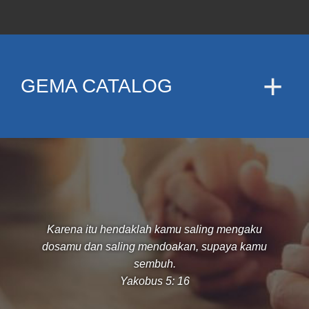
GEMA CATALOG
Karena itu hendaklah kamu saling mengaku
dosamu dan saling mendoakan, supaya kamu
sembuh.
Yakobus 5: 16