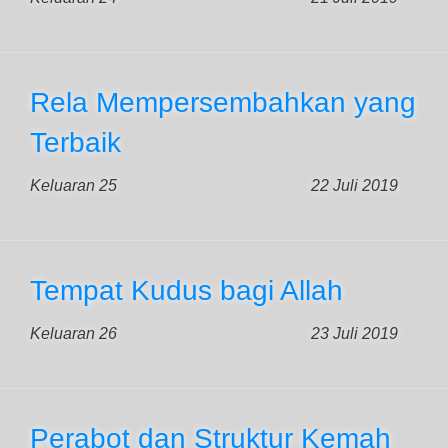
Rela Mempersembahkan yang
Terbaik
Keluaran 25
22 Juli 2019
Tempat Kudus bagi Allah
Keluaran 26
23 Juli 2019
Perabot dan Struktur Kemah