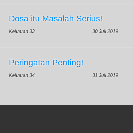
Dosa itu Masalah Serius!
Keluaran 33
30 Juli 2019
Peringatan Penting!
Keluaran 34
31 Juli 2019