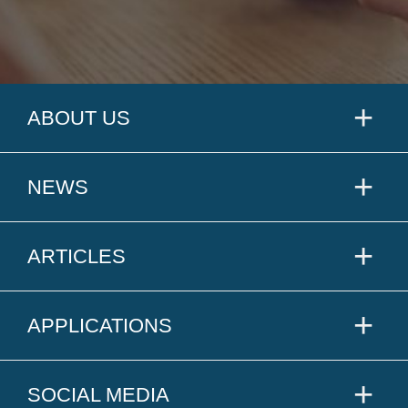
ABOUT US
NEWS
ARTICLES
APPLICATIONS
SOCIAL MEDIA