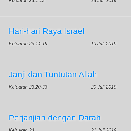
Keluaran 23:1-13
18 Juli 2019
Hari-hari Raya Israel
Keluaran 23:14-19
19 Juli 2019
Janji dan Tuntutan Allah
Keluaran 23:20-33
20 Juli 2019
Perjanjian dengan Darah
Keluaran 24
21 Juli 2019