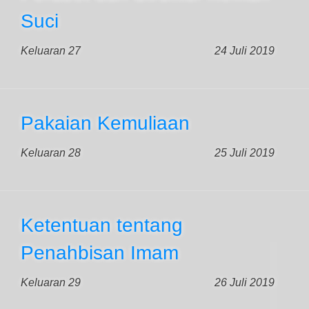
Suci
Keluaran 27
24 Juli 2019
Pakaian Kemuliaan
Keluaran 28
25 Juli 2019
Ketentuan tentang
Penahbisan Imam
Keluaran 29
26 Juli 2019