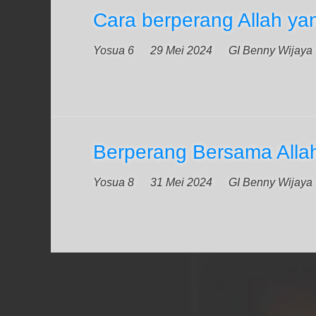
Cara berperang Allah yan
Yosua 6
29 Mei 2024
GI Benny Wijaya
Berperang Bersama Alla
Yosua 8
31 Mei 2024
GI Benny Wijaya