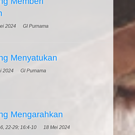
ng Memberi
n
ei 2024
GI Purnama
ng Menyatukan
i 2024
GI Purnama
ang Mengarahkan
6, 22-29; 16:4-10
18 Mei 2024