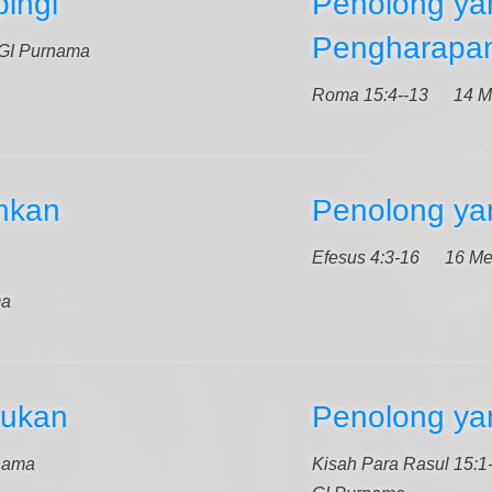
ingi
Penolong ya
Pengharapa
GI Purnama
Roma 15:4--13
14 M
hkan
Penolong ya
Efesus 4:3-16
16 Me
ma
ukan
Penolong y
nama
Kisah Para Rasul 15:1-