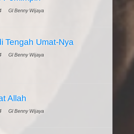
4
GI Benny Wijaya
di Tengah Umat-Nya
4
GI Benny Wijaya
t Allah
4
GI Benny Wijaya