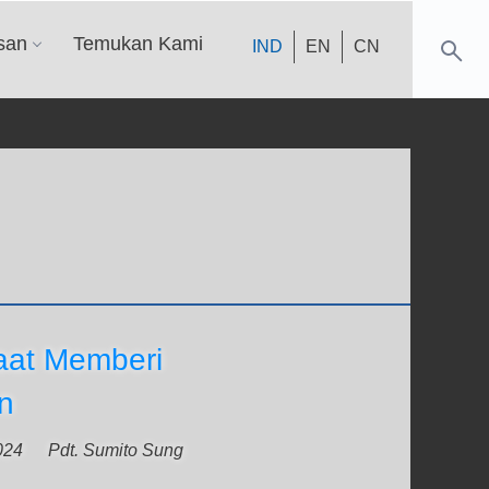
san
Temukan Kami
IND
EN
CN
aat Memberi
n
024
Pdt. Sumito Sung