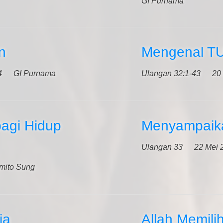
GI Purnama
n
Mengenal T
4
GI Purnama
Ulangan 32:1-43
20
agi Hidup
Menyampaik
Ulangan 33
22 Mei 
umito Sung
ia
Allah Memili