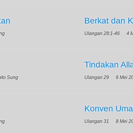
tan
Berkat dan 
ung
Ulangan 28:1-46
4 
Tindakan All
ito Sung
Ulangan 29
6 Mei 2
Konven Umat
ung
Ulangan 31
8 Mei 2