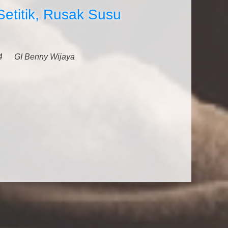
Setitik, Rusak Susu
4
GI Benny Wijaya