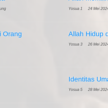
Sung
Yosua 1
24 Mei 202
i Orang
Allah Hidup 
Yosua 3
26 Mei 202
Identitas Uma
Yosua 5
28 Mei 202