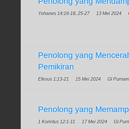
Penolong yang Mendamp
Yohanes 14:16-18, 25-27
13 Mei 2024
Penolong yang Mencera
Pemikiran
Efesus 1:13-21
15 Mei 2024
GI Purna
Penolong yang Memamp
1 Korintus 12:1-11
17 Mei 2024
GI Pur