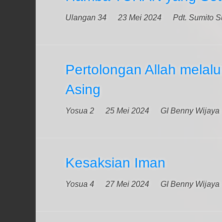
Ulangan 34
23 Mei 2024
Pdt. Sumito 
Pertolongan Allah melalu
Asing
Yosua 2
25 Mei 2024
GI Benny Wijaya
Kesaksian Iman
Yosua 4
27 Mei 2024
GI Benny Wijaya