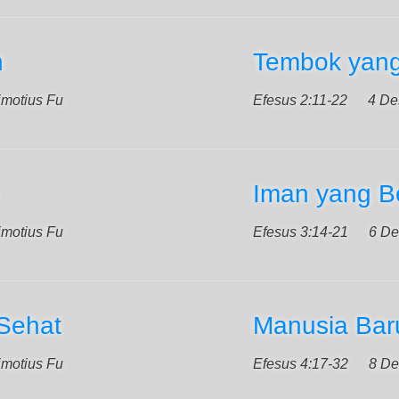
h
Tembok yan
imotius Fu
Efesus 2:11-22
4 De
Iman yang 
imotius Fu
Efesus 3:14-21
6 De
Sehat
Manusia Bar
imotius Fu
Efesus 4:17-32
8 De