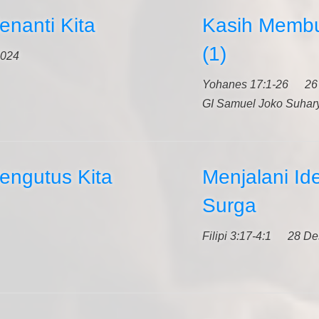
nanti Kita
Kasih Membu
(1)
2024
Yohanes 17:1-26
26
GI Samuel Joko Suhar
ngutus Kita
Menjalani Id
Surga
Filipi 3:17-4:1
28 De