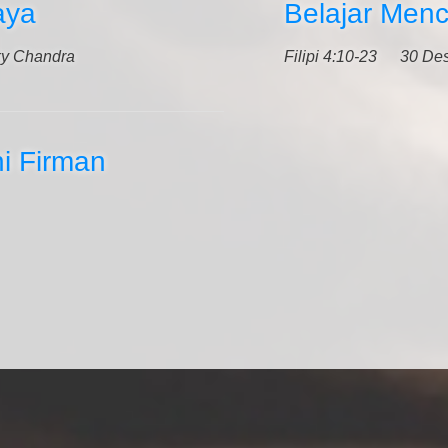
aya
Belajar Menc
ky Chandra
Filipi 4:10-23
30 De
i Firman