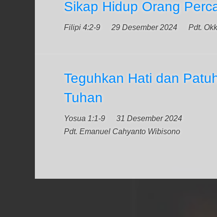
Sikap Hidup Orang Perc
Filipi 4:2-9
29 Desember 2024
Pdt. Ok
Teguhkan Hati dan Patuh
Tuhan
Yosua 1:1-9
31 Desember 2024
Pdt. Emanuel Cahyanto Wibisono