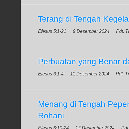
Terang di Tengah Kegel
Efesus 5:1-21
9 Desember 2024
Pdt. T
Perbuatan yang Benar d
Efesus 6:1-4
11 Desember 2024
Pdt. T
Menang di Tengah Pepe
Rohani
Efesus 6:10-24
13 Desember 2024
Pdt