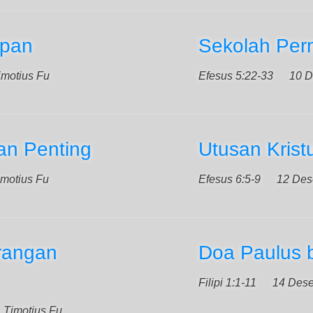
apan
Sekolah Per
imotius Fu
Efesus 5:22-33
10 D
an Penting
Utusan Krist
imotius Fu
Efesus 6:5-9
12 Des
rangan
Doa Paulus b
Filipi 1:1-11
14 Des
. Timotius Fu