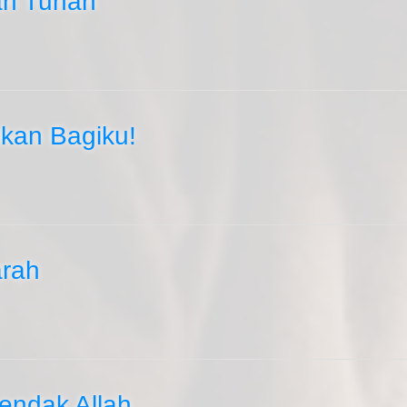
an Tuhan
kan Bagiku!
arah
endak Allah