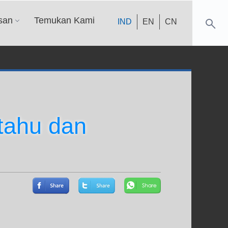
san
Temukan Kami
IND
EN
CN
tahu dan