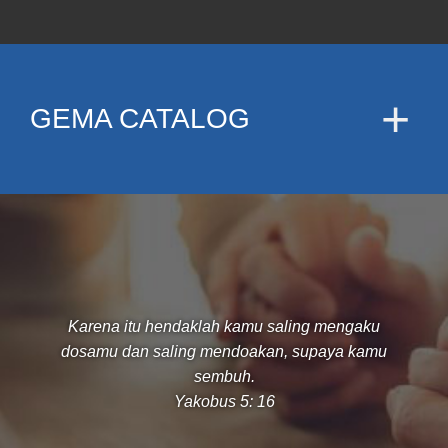
GEMA CATALOG
Karena itu hendaklah kamu saling mengaku
dosamu dan saling mendoakan, supaya kamu
sembuh.
Yakobus 5: 16