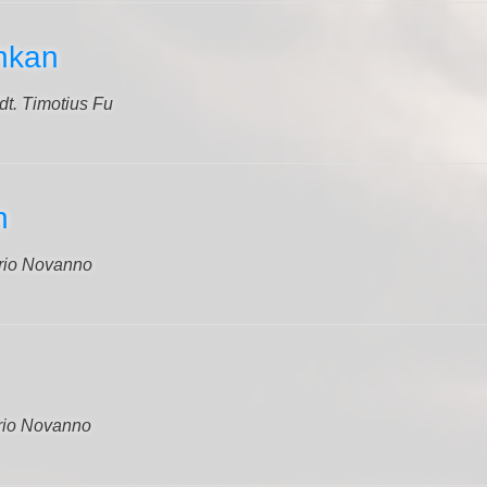
hkan
dt. Timotius Fu
n
rio Novanno
rio Novanno