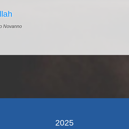
lah
io Novanno
2025