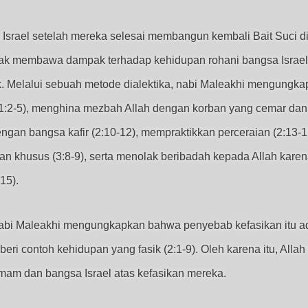
 Israel setelah mereka selesai membangun kembali Bait Suci d
dak membawa dampak terhadap kehidupan rohani bangsa Israel
. Melalui sebuah metode dialektika, nabi Maleakhi mengungkap
(1:2-5), menghina mezbah Allah dengan korban yang cemar dan b
gan bangsa kafir (2:10-12), mempraktikkan perceraian (2:13-
 khusus (3:8-9), serta menolak beribadah kepada Allah karen
15).
, nabi Maleakhi mengungkapkan bahwa penyebab kefasikan itu a
eri contoh kehidupan yang fasik (2:1-9). Oleh karena itu, A
am dan bangsa Israel atas kefasikan mereka.