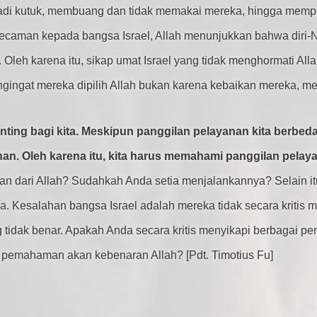
adi kutuk, membuang dan tidak memakai mereka, hingga mem
kecaman kepada bangsa Israel, Allah menunjukkan bahwa diri-
. Oleh karena itu, sikap umat Israel yang tidak menghormati Alla
gingat mereka dipilih Allah bukan karena kebaikan mereka, mel
nting bagi kita. Meskipun panggilan pelayanan kita berbed
nan. Oleh karena itu, kita harus memahami panggilan pelay
ari Allah? Sudahkah Anda setia menjalankannya? Selain itu, d
 Kesalahan bangsa Israel adalah mereka tidak secara kritis m
tidak benar. Apakah Anda secara kritis menyikapi berbagai pe
 pemahaman akan kebenaran Allah? [Pdt. Timotius Fu]