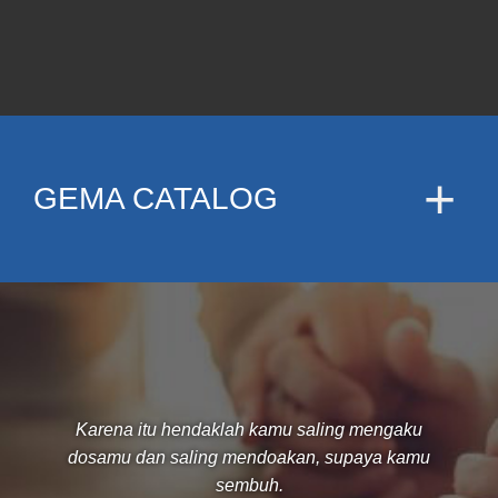
GEMA CATALOG
Karena itu hendaklah kamu saling mengaku
dosamu dan saling mendoakan, supaya kamu
sembuh.