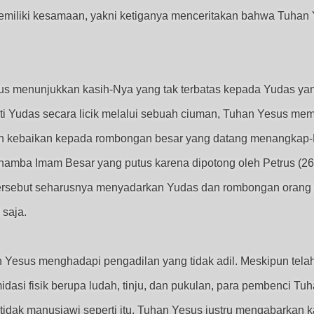
i memiliki kesamaan, yakni ketiganya menceritakan bahwa Tuh
sus menunjukkan kasih-Nya yang tak terbatas kepada Yudas ya
nati Yudas secara licik melalui sebuah ciuman, Tuhan Yesus m
kan kebaikan kepada rombongan besar yang datang menangkap
mba Imam Besar yang putus karena dipotong oleh Petrus (26:5
ersebut seharusnya menyadarkan Yudas dan rombongan orang 
 saja.
n Yesus menghadapi pengadilan yang tidak adil. Meskipun telah
midasi fisik berupa ludah, tinju, dan pukulan, para pembenci 
 tidak manusiawi seperti itu, Tuhan Yesus justru mengabarkan 