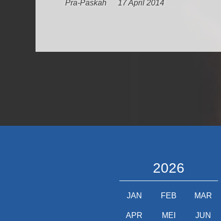
Pra-Paskah
17 April 2014
2026
JAN
FEB
MAR
APR
MEI
JUN