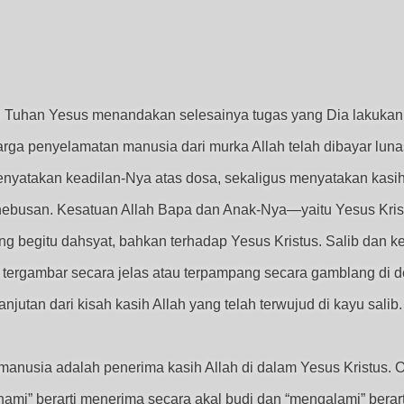
an Tuhan Yesus menandakan selesainya tugas yang Dia lakuka
ga penyelamatan manusia dari murka Allah telah dibayar lunas
enyatakan keadilan-Nya atas dosa, sekaligus menyatakan kas
busan. Kesatuan Allah Bapa dan Anak-Nya—yaitu Yesus Kristus
g begitu dahsyat, bahkan terhadap Yesus Kristus. Salib dan ke
llah tergambar secara jelas atau terpampang secara gamblang di
jutan dari kisah kasih Allah yang telah terwujud di kayu salib.
n manusia adalah penerima kasih Allah di dalam Yesus Kristu
ami” berarti menerima secara akal budi dan “mengalami” berart