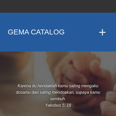
GEMA CATALOG
Karena itu hendaklah kamu saling mengaku
dosamu dan saling mendoakan, supaya kamu
sembuh.
Yakobus 5: 16