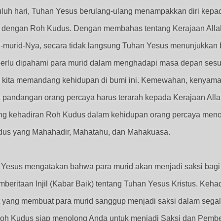
uh hari, Tuhan Yesus berulang-ulang menampakkan diri kepad
tan dengan Roh Kudus. Dengan membahas tentang Kerajaan Alla
d-murid-Nya, secara tidak langsung Tuhan Yesus menunjukkan
 perlu dipahami para murid dalam menghadapi masa depan ses
 kita memandang kehidupan di bumi ini. Kemewahan, kenyaman
a pandangan orang percaya harus terarah kepada Kerajaan Alla
ng kehadiran Roh Kudus dalam kehidupan orang percaya meno
 Kudus yang Mahahadir, Mahatahu, dan Mahakuasa.
 Yesus mengatakan bahwa para murid akan menjadi saksi bagi P
beritaan Injil (Kabar Baik) tentang Tuhan Yesus Kristus. Ke
yang membuat para murid sanggup menjadi saksi dalam segala
 Kudus siap menolong Anda untuk menjadi Saksi dan Pemberit