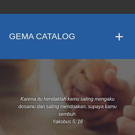
GEMA CATALOG
Karena itu hendaklah kamu saling mengaku
dosamu dan saling mendoakan, supaya kamu
sembuh.
Yakobus 5: 16