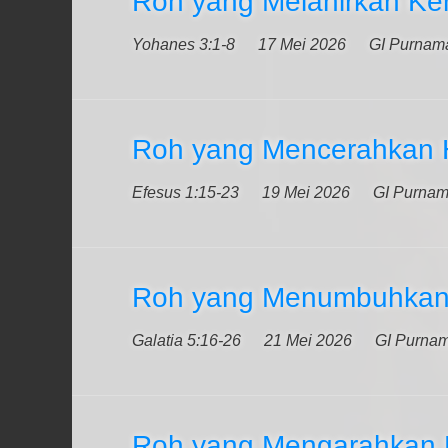
Roh yang Melahirkan Ke
Yohanes 3:1-8
17 Mei 2026
GI Purnam
Roh yang Mencerahkan 
Efesus 1:15-23
19 Mei 2026
GI Purna
Roh yang Menumbuhkan
Galatia 5:16-26
21 Mei 2026
GI Purna
Roh yang Mengarahkan 