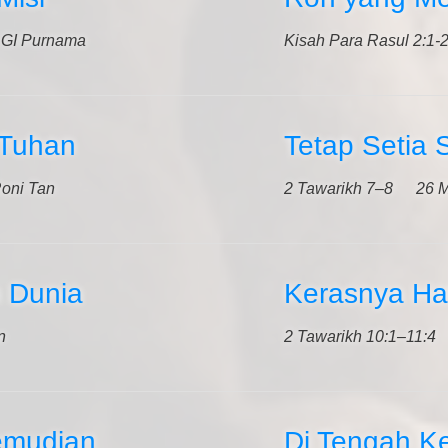
GI Purnama
Kisah Para Rasul 2:1-
 Tuhan
Tetap Setia 
Roni Tan
2 Tawarikh 7–8
26 M
h Dunia
Kerasnya Ha
n
2 Tawarikh 10:1–11:4
emudian
Di Tengah K