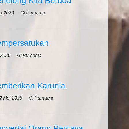
nolong Kita Berdoa
i 2026
GI Purnama
empersatukan
 2026
GI Purnama
mberikan Karunia
2 Mei 2026
GI Purnama
nyertai Orang Percaya