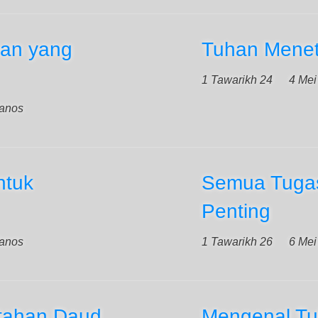
han yang
Tuhan Menet
1 Tawarikh 24
4 Mei
Tanos
ntuk
Semua Tuga
Penting
Tanos
1 Tawarikh 26
6 Mei
tahan Daud
Mengenal Tu