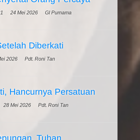
21
24 Mei 2026
GI Purnama
Setelah Diberkati
ei 2026
Pdt. Roni Tan
ti, Hancurnya Persatuan
28 Mei 2026
Pdt. Roni Tan
epungan, Tuhan