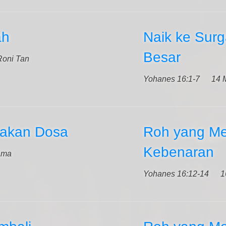
ah
Naik ke Surg
Besar
Roni Tan
Yohanes 16:1-7
14 
 akan Dosa
Roh yang M
Kebenaran
ama
Yohanes 16:12-14
1