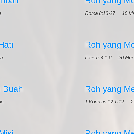
mbali
Roh yang Me
a
Roma 8:18-27
18 Me
Hati
Roh yang M
ma
Efesus 4:1-6
20 Mei
 Buah
Roh yang Me
ma
1 Korintus 12:1-12
2
Misi
Roh yang Me