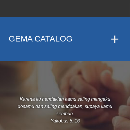
GEMA CATALOG
Karena itu hendaklah kamu saling mengaku
dosamu dan saling mendoakan, supaya kamu
sembuh.
Yakobus 5: 16