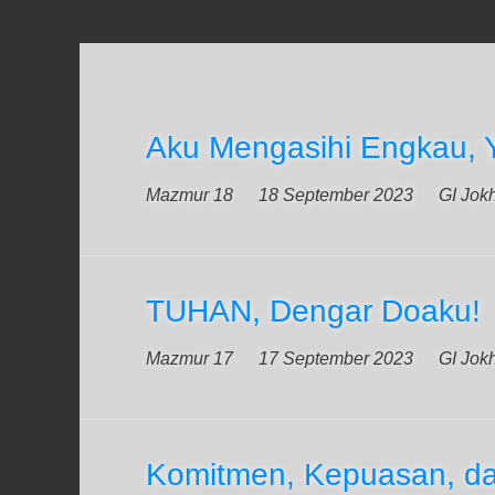
Aku Mengasihi Engkau,
Mazmur 18
18 September 2023
GI Jok
TUHAN, Dengar Doaku!
Mazmur 17
17 September 2023
GI Jok
Komitmen, Kepuasan, d