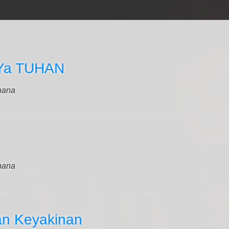
 Ya TUHAN
hana
hana
an Keyakinan