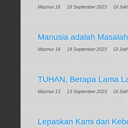
Mazmur 16
16 September 2023
GI Jok
Manusia adalah Masala
Mazmur 14
14 September 2023
GI Jok
TUHAN, Berapa Lama La
Mazmur 13
13 September 2023
GI Jok
Lepaskan Kami dari Ke