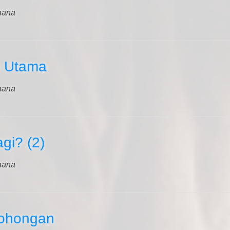
hana
h Utama
hana
gi? (2)
hana
bohongan