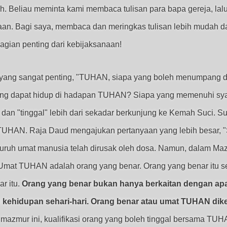
 Beliau meminta kami membaca tulisan para bapa gereja, lal
yaan. Bagi saya, membaca dan meringkas tulisan lebih mudah 
gian penting dari kebijaksanaan!
yang sangat penting, "TUHAN, siapa yang boleh menumpang d
yang dapat hidup di hadapan TUHAN? Siapa yang memenuhi sya
an "tinggal" lebih dari sekadar berkunjung ke Kemah Suci. 
HAN. Raja Daud mengajukan pertanyaan yang lebih besar, "S
uruh umat manusia telah dirusak oleh dosa. Namun, dalam M
. Umat TUHAN adalah orang yang benar. Orang yang benar itu s
r itu.
Orang yang benar bukan hanya berkaitan dengan apa 
an kehidupan sehari-hari. Orang benar atau umat TUHAN dik
azmur ini, kualifikasi orang yang boleh tinggal bersama TUHA