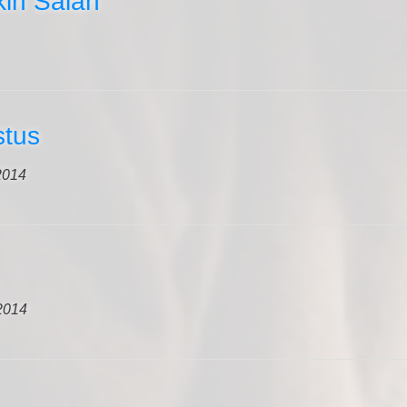
kin Salah
stus
2014
2014