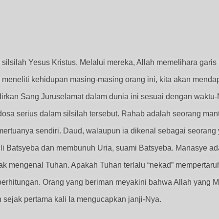
 silsilah Yesus Kristus. Melalui mereka, Allah memelihara gar
ta meneliti kehidupan masing-masing orang ini, kita akan menda
irkan Sang Juruselamat dalam dunia ini sesuai dengan waktu-
osa serius dalam silsilah tersebut. Rahab adalah seorang man
ertuanya sendiri. Daud, walaupun ia dikenal sebagai seorang
i Batsyeba dan membunuh Uria, suami Batsyeba. Manasye ada
idak mengenal Tuhan. Apakah Tuhan terlalu “nekad” mempertaruh
perhitungan. Orang yang beriman meyakini bahwa Allah yang 
 sejak pertama kali Ia mengucapkan janji-Nya.