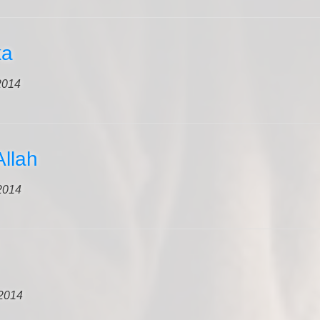
ka
2014
llah
2014
2014