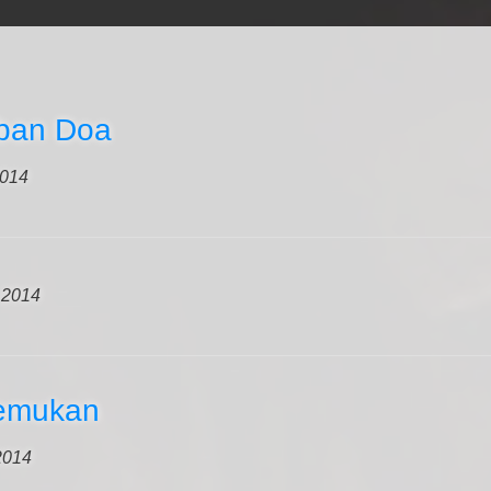
aban Doa
2014
 2014
nemukan
2014