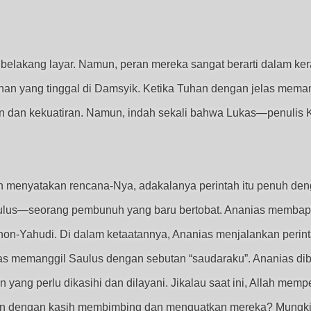
belakang layar. Namun, peran mereka sangat berarti dalam kera
han yang tinggal di Damsyik. Ketika Tuhan dengan jelas meman
an dan kekuatiran. Namun, indah sekali bahwa Lukas—penulis 
an menyatakan rencana-Nya, adakalanya perintah itu penuh dengan
aulus—seorang pembunuh yang baru bertobat. Ananias membap
on-Yahudi. Di dalam ketaatannya, Ananias menjalankan perinta
as memanggil Saulus dengan sebutan “saudaraku”. Ananias di
yang perlu dikasihi dan dilayani. Jikalau saat ini, Allah mempe
kan dengan kasih membimbing dan menguatkan mereka? Mungkin