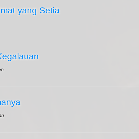
Umat yang Setia
Kegalauan
an
manya
an