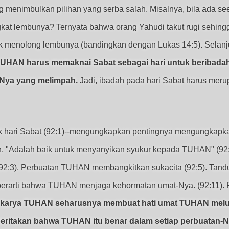
ing menimbulkan pilihan yang serba salah. Misalnya, bila ada 
gkat lembunya? Ternyata bahwa orang Yahudi takut rugi sehin
uk menolong lembunya (bandingkan dengan Lukas 14:5). Selan
UHAN harus memaknai Sabat sebagai hari untuk beribad
-Nya yang melimpah.
Jadi, ibadah pada hari Sabat harus mer
 hari Sabat (92:1)--mengungkapkan pentingnya mengungkapkan
, "Adalah baik untuk menyanyikan syukur kepada TUHAN" (92
(92:3), Perbuatan TUHAN membangkitkan sukacita (92:5). Tan
erarti bahwa TUHAN menjaga kehormatan umat-Nya. (92:11).
 karya TUHAN seharusnya membuat hati umat TUHAN melu
takan bahwa TUHAN itu benar dalam setiap perbuatan-Ny