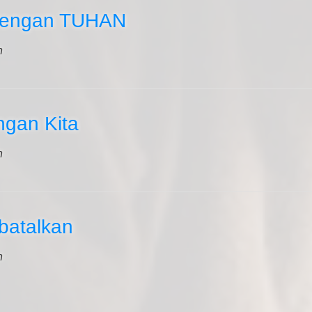
 dengan TUHAN
n
gan Kita
n
batalkan
n