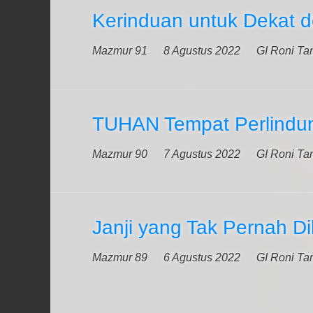
Kerinduan untuk Dekat
Mazmur 91
8 Agustus 2022
GI Roni Ta
TUHAN Tempat Perlindun
Mazmur 90
7 Agustus 2022
GI Roni Ta
Janji yang Tak Pernah Di
Mazmur 89
6 Agustus 2022
GI Roni Ta