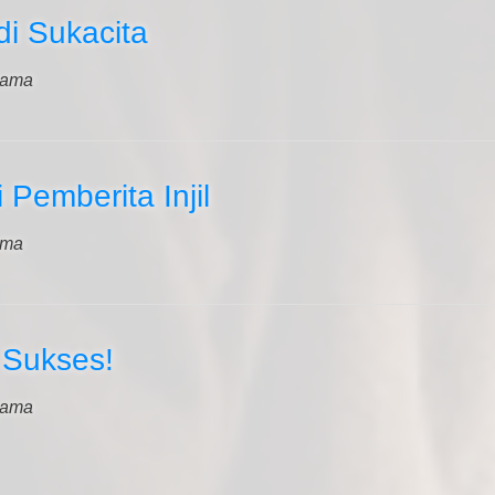
i Sukacita
nama
emberita Injil
ama
u Sukses!
nama