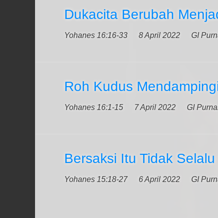
Dukacita Berubah Menjad
Yohanes 16:16-33
8 April 2022
GI Pur
Roh Kudus Mendampingi P
Yohanes 16:1-15
7 April 2022
GI Purn
Bersaksi Itu Tidak Selal
Yohanes 15:18-27
6 April 2022
GI Pur