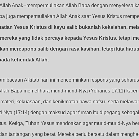
 Allah Anak--mempermuliakan Allah Bapa dengan menyelesaika
Bapa juga mempermuliakan Allah Anak saat Yesus Kristus mempe
atian Yesus Kristus di kayu salib bukanlah kekalahan, m
mereka yang tidak percaya kepada Yesus Kristus, tetapi 
kan merespons salib dengan rasa kasihan, tetapi kita haru
pada kehendak Allah.
m bacaan Alkitab hari ini mencerminkan respons yang seharus
llah Bapa memelihara murid-murid-Nya (Yohanes 17:11) karen
ateri, kekuasaan, dan kenikmatan hawa nafsu--serta melawan 
d-Nya (17:14) dengan maksud agar firman itu dipegang sebaga
tus. Ketiga, Tuhan Yesus mendoakan agar murid-murid-Nya bersa
dan tantangan yang berat. Mereka perlu bersatu dalam menghad