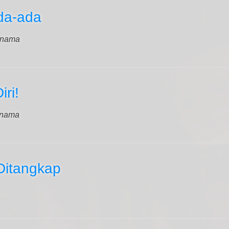
da-ada
rnama
ri!
rnama
Ditangkap