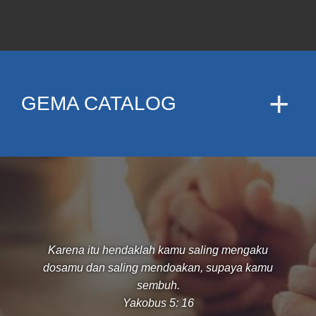
GEMA CATALOG
Karena itu hendaklah kamu saling mengaku
dosamu dan saling mendoakan, supaya kamu
sembuh.
Yakobus 5: 16