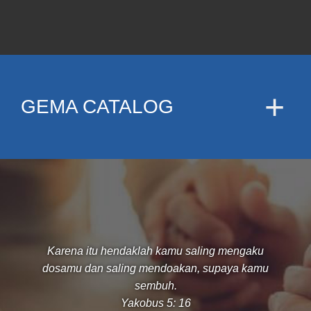
GEMA CATALOG
Karena itu hendaklah kamu saling mengaku
dosamu dan saling mendoakan, supaya kamu
sembuh.
Yakobus 5: 16