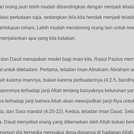
 orang jauh lebih mudah dibandingkan dengan menjadi teladan. 
alui perkataan saja, sedangkan bila kita hendak menjadi telad
ehidupan rohani. Lebih mudah mendorong orang lain untuk men
enjalankan apa yang kita katakan.
dan Daud merupakan model bagi iman kita. Rasul Paulus mem
untuk diteladani. Pertama, teladan iman Abraham. Abraham a
 Allah karena imannya, bukan karena perbuatannya (4:2-5, ban
Responsnya terhadap janji Allah tentang banyaknya keturunan yan
ya terhadap janji bahwa Allah akan mewujudkan janji-Nya unt
a, dan Sara mandul (4:20-22). Kedua, teladan iman Daud. S
a. Daud menyebut orang yang dibenarkan oleh Allah bukan be
 namun dia bersedia mengakui dosa-dosanya di hadapan Allah.