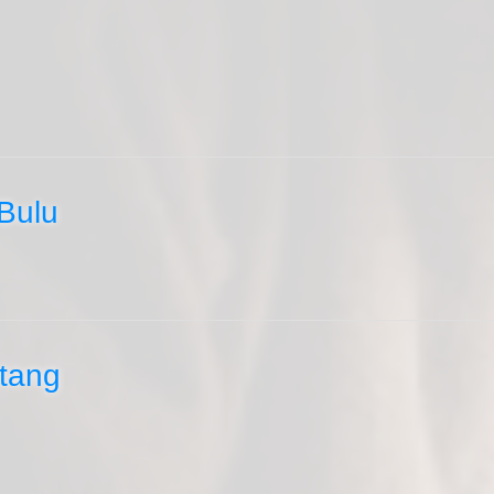
Bulu
tang