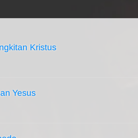
gkitan Kristus
han Yesus