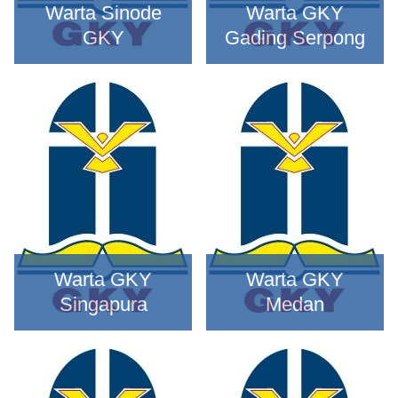
Warta Sinode
Warta GKY
GKY
Gading Serpong
Warta GKY
Warta GKY
Singapura
Medan