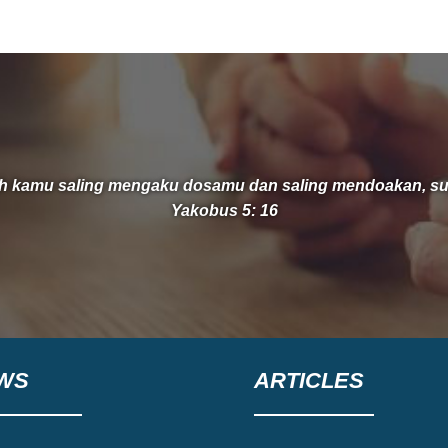
nyata. Pada 14 Juni 2026 dimulailah
kelanjutan perjalanan iman kami melalui
groundbreaking atau peletakan batu
pertama pembangunan gedung extension.
Kami
ah kamu saling mengaku dosamu dan saling mendoakan, 
Yakobus 5: 16
WS
ARTICLES