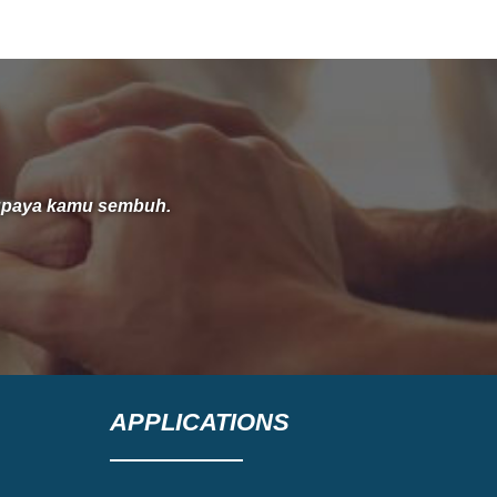
Rondonuwu dari Jakarta. Ibadah Syukur ke-
31 tahun ini mengusung tema
supaya kamu sembuh.
APPLICATIONS