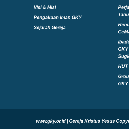
Visi & Misi
Perj
Tahu
Pengakuan Iman GKY
Renu
Sejarah Gereja
GeM
Ibad
GKY 
Sugi
HUT 
Grou
GKY 
www.gky.or.id | Gereja Kristus Yesus Co