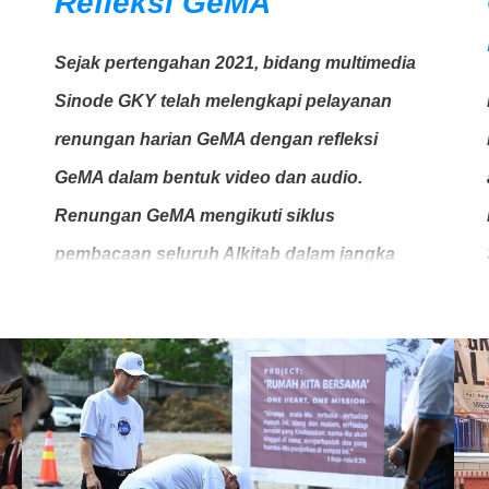
Refleksi GeMA
Sejak pertengahan 2021, bidang multimedia
Sinode GKY telah melengkapi pelayanan
renungan harian GeMA dengan refleksi
GeMA dalam bentuk video dan audio.
Renungan GeMA mengikuti siklus
pembacaan seluruh Alkitab dalam jangka
waktu tertentu (Catatan: Untuk sementara,
jangka waktu siklus pembacaan seluruh
Alkitab masih berubah-ubah antara tiga
tahun