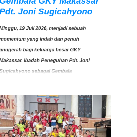
Gembala GKY Makassar
Pdt. Joni Sugicahyono
Minggu, 19 Juli 2026, menjadi sebuah
momentum yang indah dan penuh
anugerah bagi keluarga besar GKY
Makassar. Ibadah Peneguhan Pdt. Joni
Sugicahyono sebagai Gembala
berlangsung dengan baik, khidmat, dan
penuh sukacita. Ibadah dilayani oleh Ketua
Umum Sinode GKY, Pdt. Gunawan Tanu,
dan dihadiri oleh Bapak Andi Gusena selaku
Ketua Bidang Pengelolaan