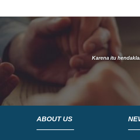
33 pada 5 Juli 2026. Selama 33 tahun, Tuhan
telah memelihara dan menyertai gereja ini
dari generasi ke generasi. Melalui
Karena itu hendakl
ABOUT US
NE