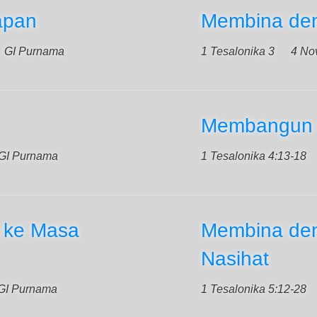
apan
Membina den
GI Purnama
1 Tesalonika 3
4 No
Membangun 
GI Purnama
1 Tesalonika 4:13-18
 ke Masa
Membina den
Nasihat
GI Purnama
1 Tesalonika 5:12-28