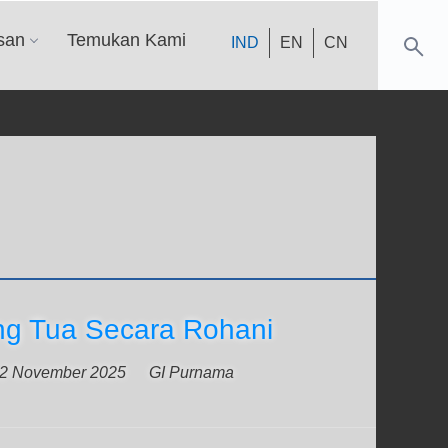
san
Temukan Kami
IND
EN
CN
ng Tua Secara Rohani
2 November 2025
GI Purnama