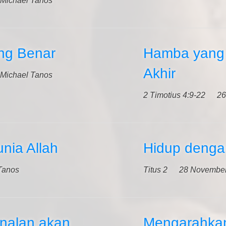
 Michael Tanos
ng Benar
Hamba yang 
Akhir
 Michael Tanos
2 Timotius 4:9-22
26
nia Allah
Hidup dengan
Tanos
Titus 2
28 Novembe
nalan akan
Mengarahkan