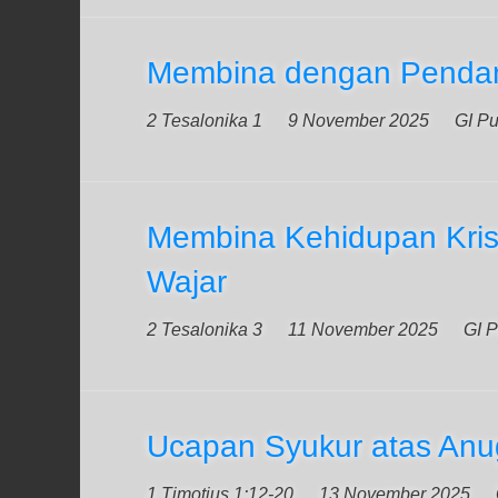
Membina dengan Penda
2 Tesalonika 1
9 November 2025
GI P
Membina Kehidupan Kris
Wajar
2 Tesalonika 3
11 November 2025
GI 
Ucapan Syukur atas Anu
1 Timotius 1:12-20
13 November 2025