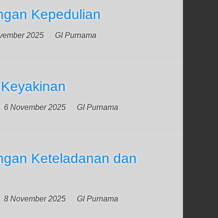
gan Kepedulian
vember 2025
GI Purnama
Keyakinan
6 November 2025
GI Purnama
gan Keteladanan dan
8 November 2025
GI Purnama