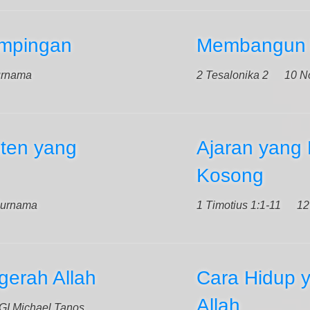
mpingan
Membangun 
urnama
2 Tesalonika 2
10 N
ten yang
Ajaran yang
Kosong
Purnama
1 Timotius 1:1-11
12
gerah Allah
Cara Hidup 
Allah
GI Michael Tanos