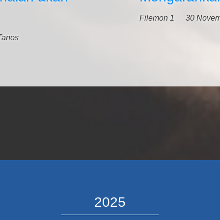
Filemon 1
30 Novem
Tanos
2025