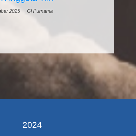
ber 2025
GI Purnama
2024