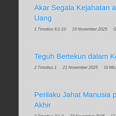
Akar Segala Kejahatan a
Uang
1 Timotius 6:1-10
19 November 2025
G
Teguh Bertekun dalam Ke
2 Timotius 1
21 November 2025
GI Mic
Perilaku Jahat Manusia
Akhir