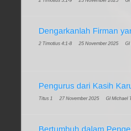
2 Timotius 3:1-9
23 November 2025
GI
Dengarkanlah Firman ya
2 Timotius 4:1-8
25 November 2025
GI
Pengurus dari Kasih Karu
Titus 1
27 November 2025
GI Michael 
Bertumbuh dalam Penge