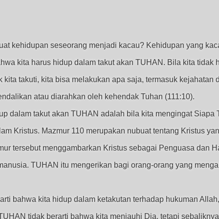
t kehidupan seseorang menjadi kacau? Kehidupan yang kacau
bahwa kita harus hidup dalam takut akan TUHAN. Bila kita tida
ak kita takuti, kita bisa melakukan apa saja, termasuk kejahatan
kendalikan atau diarahkan oleh kehendak Tuhan (111:10).
dup dalam takut akan TUHAN adalah bila kita mengingat Siapa 
alam Kristus. Mazmur 110 merupakan nubuat tentang Kristus ya
ur tersebut menggambarkan Kristus sebagai Penguasa dan Ha
manusia. TUHAN itu mengerikan bagi orang-orang yang mengaba
ti bahwa kita hidup dalam ketakutan terhadap hukuman Allah, m
UHAN tidak berarti bahwa kita menjauhi Dia, tetapi sebaliknya, 