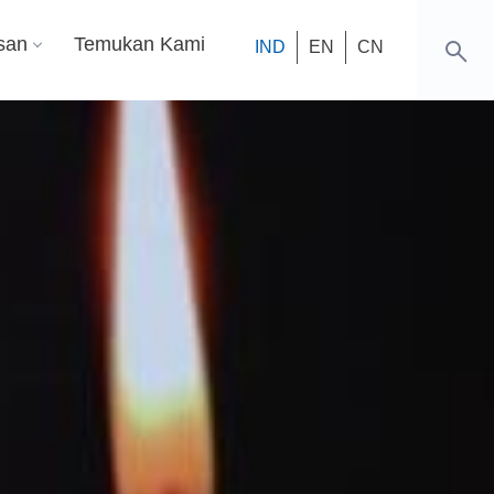
san
Temukan Kami
IND
EN
CN