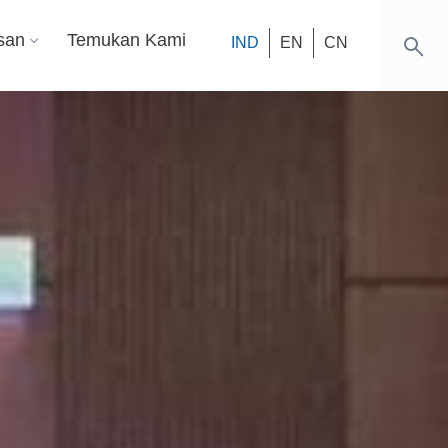
san
Temukan Kami
IND
EN
CN