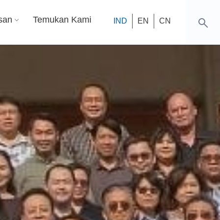
san
Temukan Kami
IND
EN
CN