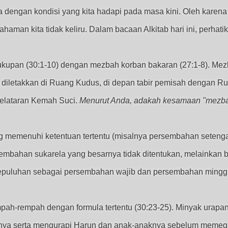
dengan kondisi yang kita hadapi pada masa kini. Oleh karena 
aman kita tidak keliru
. Dalam bacaan Alkitab hari ini, perhati
kupan (30:1-10) dengan mezbah korban bakaran (27:1-8). Me
iletakkan di Ruang Kudus, di depan tabir pemisah dengan 
elataran Kemah Suci.
Menurut Anda, adakah kesamaan "mezba
 memenuhi ketentuan tertentu (misalnya persembahan setengah
sembahan sukarela yang besarnya tidak ditentukan, melainkan b
sepuluhan sebagai persembahan wajib dan persembahan mingg
pah-rempah dengan formula tertentu (30:23-25). Minyak urap
ya serta mengurapi Harun dan anak-anaknya sebelum memega