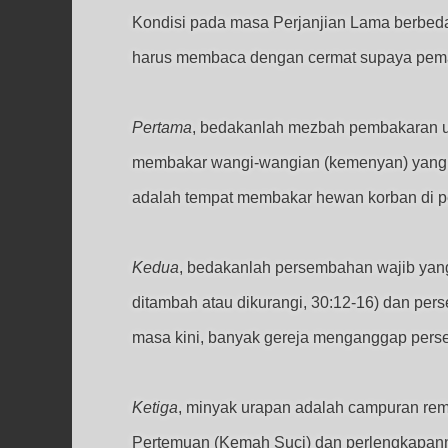
Kondisi pada masa Perjanjian Lama berbeda 
harus membaca dengan cermat supaya pemah
Pertama
, bedakanlah mezbah pembakaran u
membakar wangi-wangian (kemenyan) yang d
adalah tempat membakar hewan korban di p
Kedua
, bedakanlah persembahan wajib yang
ditambah atau dikurangi, 30:12-16) dan per
masa kini, banyak gereja menganggap per
Ketiga
, minyak urapan adalah campuran rem
Pertemuan (Kemah Suci) dan perlengkapann