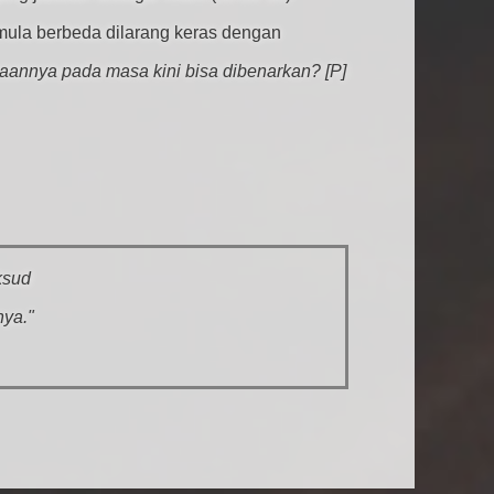
ula berbeda dilarang keras dengan
naannya pada masa kini bisa dibenarkan?
[P]
ksud
nya."