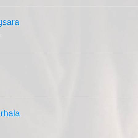
gsara
4
erhala