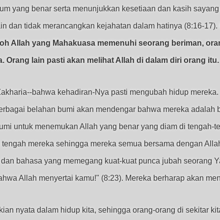
 yang benar serta menunjukkan kesetiaan dan kasih sayang di 
in dan tidak merancangkan kejahatan dalam hatinya (8:16-17).
 Roh Allah yang Mahakuasa memenuhi seorang beriman, oran
rang lain pasti akan melihat Allah di dalam diri orang itu.
Zakharia--bahwa kehadiran-Nya pasti mengubah hidup mereka. J
i berbagai belahan bumi akan mendengar bahwa mereka adalah 
bumi untuk menemukan Allah yang benar yang diam di tengah-t
di tengah mereka sehingga mereka semua bersama dengan Alla
a dan bahasa yang memegang kuat-kuat punca jubah seorang Ya
bahwa Allah menyertai kamu!" (8:23). Mereka berharap akan me
an nyata dalam hidup kita, sehingga orang-orang di sekitar kit