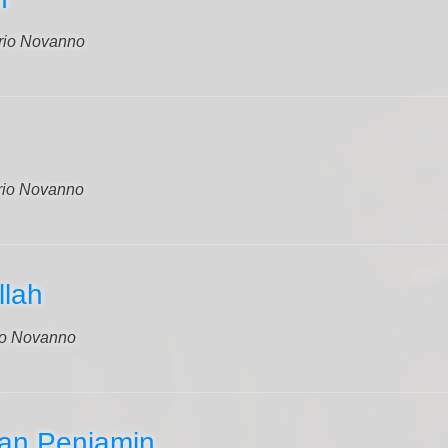
rio Novanno
rio Novanno
lah
io Novanno
an Penjamin