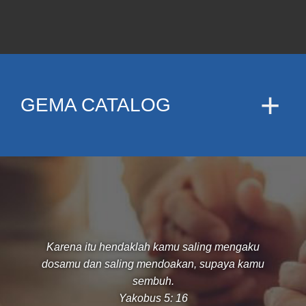
GEMA CATALOG
Karena itu hendaklah kamu saling mengaku
dosamu dan saling mendoakan, supaya kamu
sembuh.
Yakobus 5: 16