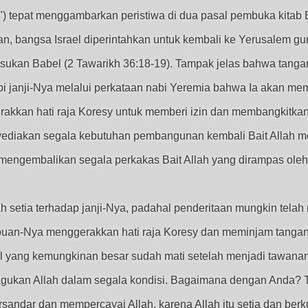
ur") tepat menggambarkan peristiwa di dua pasal pembuka kitab
n, bangsa Israel diperintahkan untuk kembali ke Yerusalem g
ukan Babel (2 Tawarikh 36:18-19). Tampak jelas bahwa tangan 
pi janji-Nya melalui perkataan nabi Yeremia bahwa Ia akan mem
erakkan hati raja Koresy untuk memberi izin dan membangkitka
nyediakan segala kebutuhan pembangunan kembali Bait Allah me
k mengembalikan segala perkakas Bait Allah yang dirampas oleh
setia terhadap janji-Nya, padahal penderitaan mungkin telah 
an-Nya menggerakkan hati raja Koresy dan meminjam tangan
l yang kemungkinan besar sudah mati setelah menjadi tawan
eragukan Allah dalam segala kondisi. Bagaimana dengan Anda
rsandar dan mempercayai Allah, karena Allah itu setia dan be