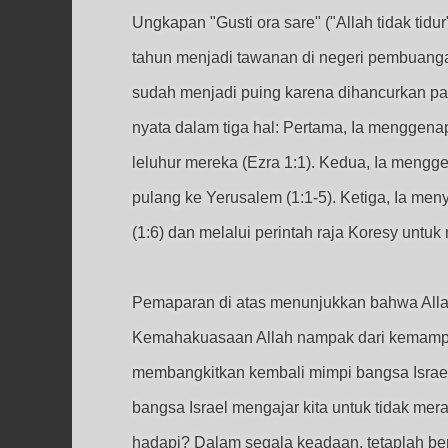
Ungkapan "Gusti ora sare" ("Allah tidak tid
tahun menjadi tawanan di negeri pembuanga
sudah menjadi puing karena dihancurkan pas
nyata dalam tiga hal: Pertama, Ia menggena
leluhur mereka (Ezra 1:1). Kedua, Ia mengg
pulang ke Yerusalem (1:1-5). Ketiga, Ia me
(1:6) dan melalui perintah raja Koresy untu
Pemaparan di atas menunjukkan bahwa Allah 
Kemahakuasaan Allah nampak dari kemampu
membangkitkan kembali mimpi bangsa Israe
bangsa Israel mengajar kita untuk tidak m
hadapi? Dalam segala keadaan, tetaplah be